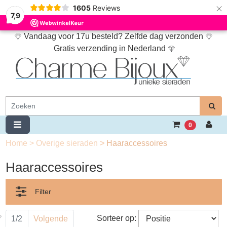
×
1605
Reviews
7,9
Vandaag voor 17u besteld? Zelfde dag verzonden
Gratis verzending in Nederland
0
Home
>
Overige sieraden
>
Haaraccessoires
Haaraccessoires
Filter
Sorteer op:
1/2
Volgende