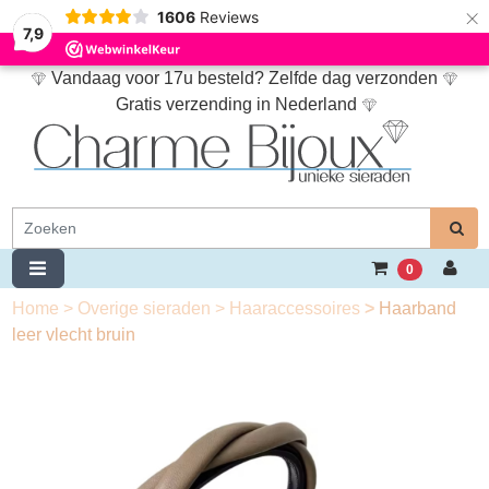
×
1606
Reviews
7,9
Vandaag voor 17u besteld? Zelfde dag verzonden
Gratis verzending in Nederland
0
Home
>
Overige sieraden
>
Haaraccessoires
>
Haarband
leer vlecht bruin