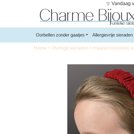
Vandaag vo
Oorbellen zonder gaatjes
Allergievrije sieraden
Home
>
Overige sieraden
>
Haaraccessoires
>