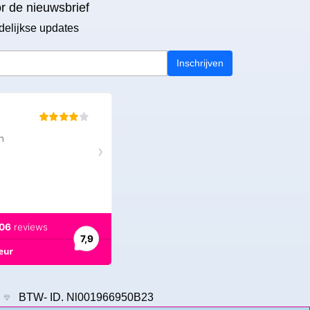
or de nieuwsbrief
delijkse updates
Inschrijven
9
BTW- ID. Nl001966950B23