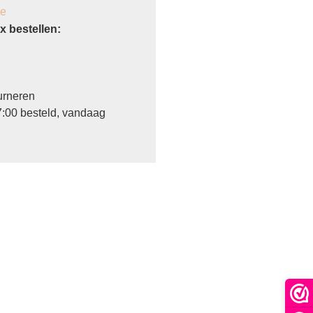
je
 bestellen:
urneren
:00 besteld, vandaag