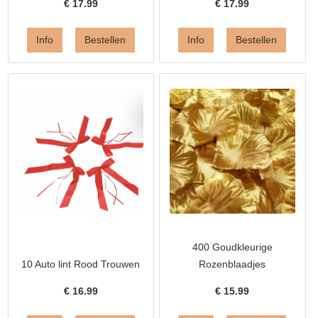
€
17.99
€
17.99
400 Goudkleurige
10 Auto lint Rood Trouwen
Rozenblaadjes
€
16.99
€
15.99