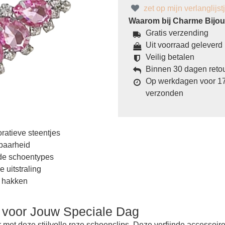
zet op mijn verlanglijst
Waarom bij Charme Bijoux
Gratis verzending
Uit voorraad geleverd
Veilig betalen
Binnen 30 dagen reto
Op werkdagen voor 17
verzonden
atieve steentjes
tbaarheid
nde schoentypes
 uitstraling
s hakken
 voor Jouw Speciale Dag
 met deze stijlvolle roze schoenclips. Deze verfijnde accessoi