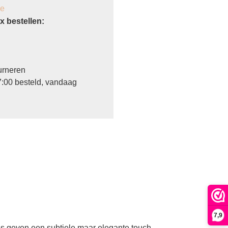
je
 bestellen:
urneren
:00 besteld, vandaag
7,9
res geven een subtiele maar elegante touch