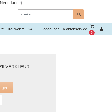
n Nederland
s
Trouwen
SALE
Cadeaubon
Klantenservice
0
ZILVERKLEUR