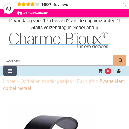
×
1607
Reviews
8,1
Vandaag voor 17u besteld? Zelfde dag verzonden
Gratis verzending in Nederland
0
Home
>
Oorbellen zonder gaatjes
>
Ear cuffs
>
Zwarte klem
oorbel metaal