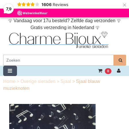
×
1606
Reviews
7,9
Vandaag voor 17u besteld? Zelfde dag verzonden
Gratis verzending in Nederland
0
Home
>
Overige sieraden
>
Sjaal
>
Sjaal blauw
muzieknoten