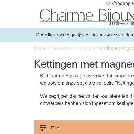
Vandaag vo
Oorbellen zonder gaatjes
Allergievrije sieraden
Home
>
Sieraden
>
Ketting
>
Handbeperkingket
Kettingen met magneet
Bij Charme Bijoux geloven we dat sieraden 
we trots om onze speciale collectie "Ketti
We begrijpen dat het vinden van sieraden di
ontwerpers hebben zich ingezet om kettingen 
Filter