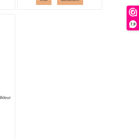
7,9
dkleur