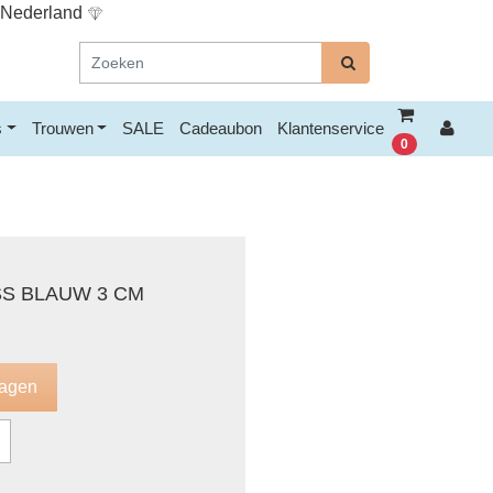
n Nederland
s
Trouwen
SALE
Cadeaubon
Klantenservice
0
S BLAUW 3 CM