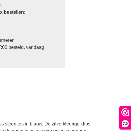
je
 bestellen:
urneren
:00 besteld, vandaag
steentjes in blauw. De zilverkleurige clips
7,9
zijn de perfecte accessoire om je schoenen