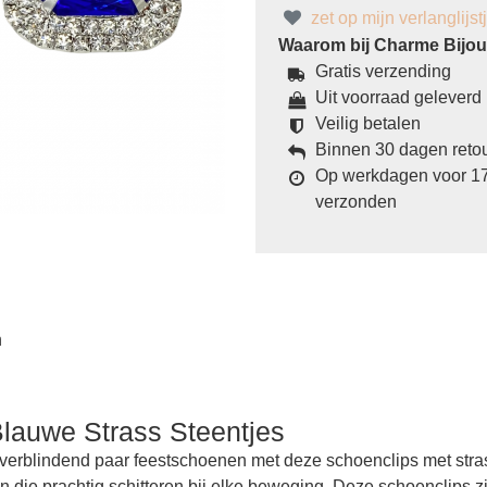
zet op mijn verlanglijst
Waarom bij Charme Bijoux
Gratis verzending
Uit voorraad geleverd
Veilig betalen
Binnen 30 dagen reto
Op werkdagen voor 17
verzonden
n
lauwe Strass Steentjes
erblindend paar feestschoenen met deze schoenclips met strass 
n die prachtig schitteren bij elke beweging. Deze schoenclips 