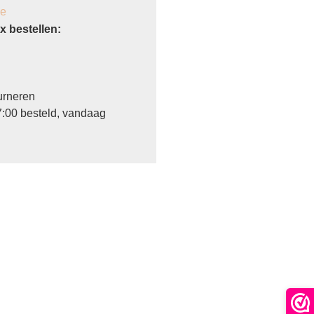
je
 bestellen:
urneren
:00 besteld, vandaag