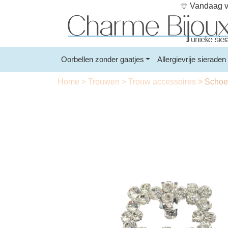
Vandaag vo
Oorbellen zonder gaatjes
Allergievrije sieraden
Home
>
Trouwen
>
Trouw accessoires
>
Schoen