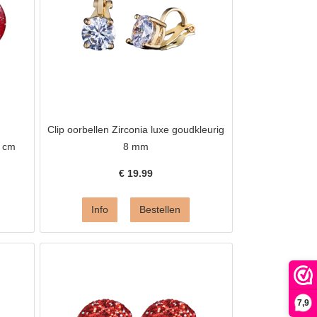
Clip oorbellen Zirconia luxe goudkleurig
5 cm
8 mm
€
19.99
7,9