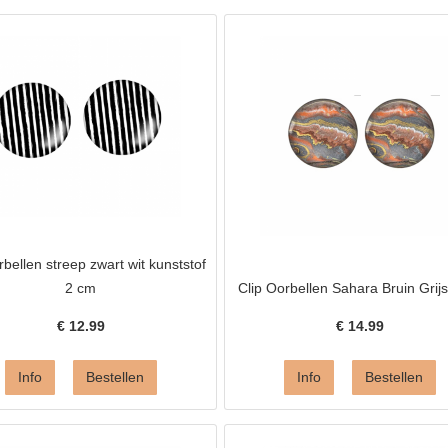
rbellen streep zwart wit kunststof
2 cm
Clip Oorbellen Sahara Bruin Grij
€
12.99
€
14.99