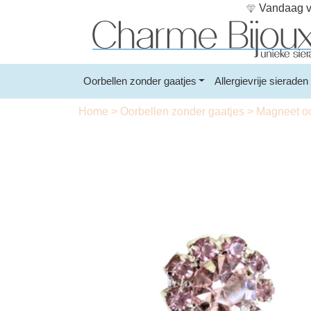
Vandaag vo
Oorbellen zonder gaatjes
Allergievrije sieraden
Home
>
Oorbellen zonder gaatjes
>
Magneet o