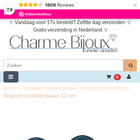
×
1606
Reviews
7,9
Vandaag voor 17u besteld? Zelfde dag verzonden
Gratis verzending in Nederland
0
Home
>
Oorbellen zonder gaatjes
>
Magneet oorbellen
>
Magneet oorbellen blauw 12 mm