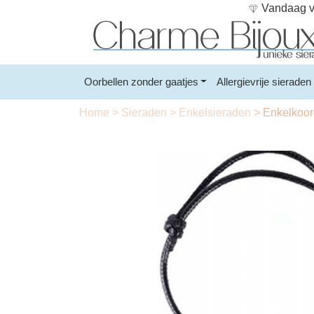
Vandaag vo
Oorbellen zonder gaatjes
Allergievrije sieraden
Home
>
Sieraden
>
Enkelsieraden
>
Enkelkoord