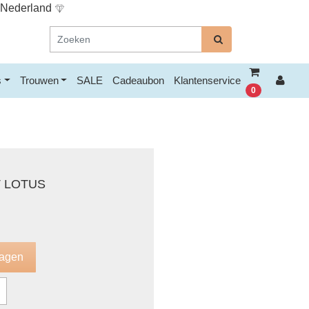
n Nederland
s
Trouwen
SALE
Cadeaubon
Klantenservice
0
 LOTUS