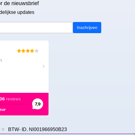
or de nieuwsbrief
delijkse updates
Inschrijven
9
BTW- ID. Nl001966950B23