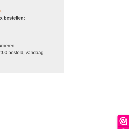
je
 bestellen:
urneren
:00 besteld, vandaag