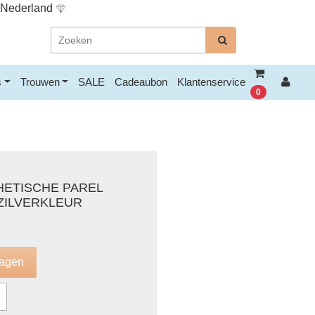
n Nederland
s
Trouwen
SALE
Cadeaubon
Klantenservice
0
ETISCHE PAREL
ZILVERKLEUR