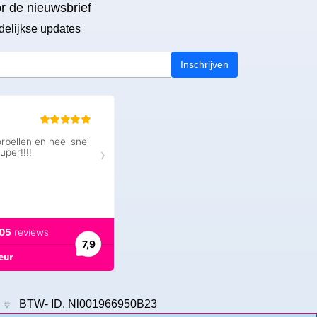
or de nieuwsbrief
delijkse updates
Inschrijven
9
BTW- ID. Nl001966950B23