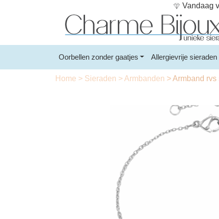
Vandaag vo
Oorbellen zonder gaatjes
Allergievrije sieraden
Home
>
Sieraden
>
Armbanden
>
Armband rvs s