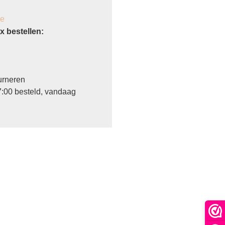
je
 bestellen:
urneren
:00 besteld, vandaag