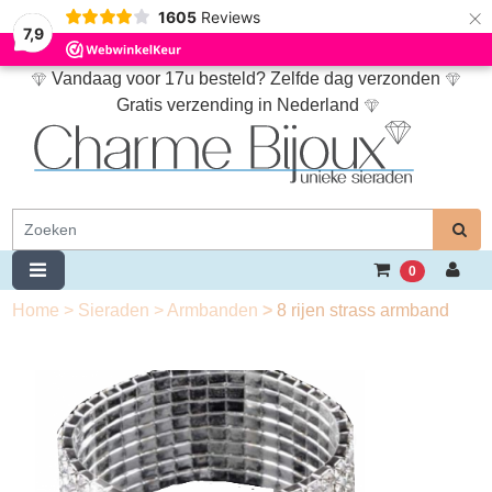
×
1605
Reviews
7,9
Vandaag voor 17u besteld? Zelfde dag verzonden
Gratis verzending in Nederland
0
Home
>
Sieraden
>
Armbanden
>
8 rijen strass armband