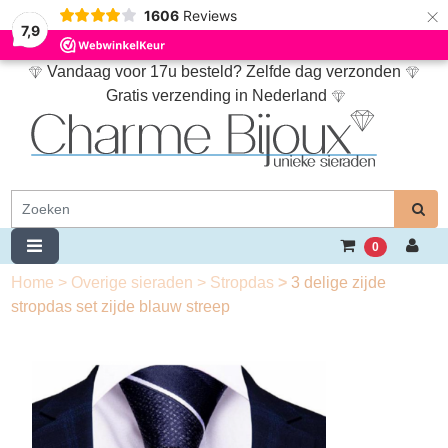
×
1606
Reviews
7,9
Vandaag voor 17u besteld? Zelfde dag verzonden
Gratis verzending in Nederland
0
Home
>
Overige sieraden
>
Stropdas
>
3 delige zijde
stropdas set zijde blauw streep