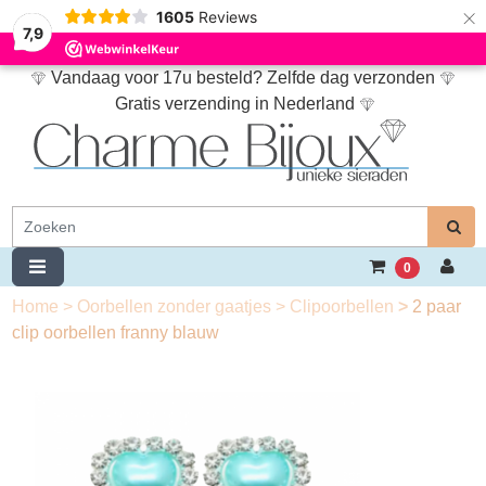
×
1605
Reviews
7,9
Vandaag voor 17u besteld? Zelfde dag verzonden
Gratis verzending in Nederland
0
Home
>
Oorbellen zonder gaatjes
>
Clipoorbellen
>
2 paar
clip oorbellen franny blauw