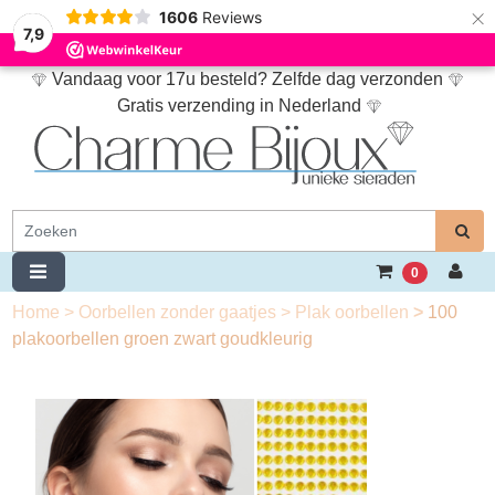
×
1606
Reviews
7,9
Vandaag voor 17u besteld? Zelfde dag verzonden
Gratis verzending in Nederland
0
Home
>
Oorbellen zonder gaatjes
>
Plak oorbellen
>
100
plakoorbellen groen zwart goudkleurig